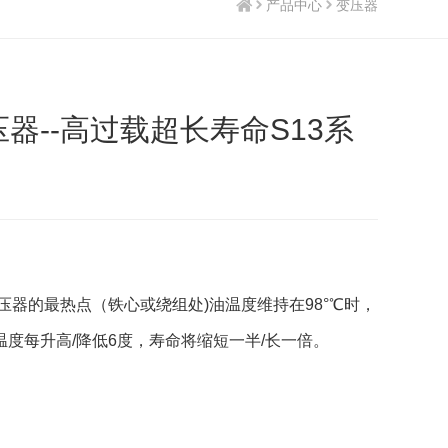
产品中心
变压器
器--高过载超长寿命S13系
压器的最热点（铁心或绕组处)油温度维持在98°℃时，
度每升高/降低6度，寿命将缩短一半/长一倍。