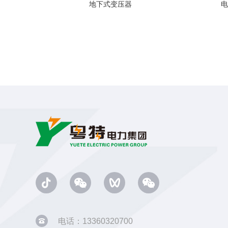
有载调压油浸式变压器--10KV/35KV级SZ11系列
地下式变压器
电
电话：13360320700