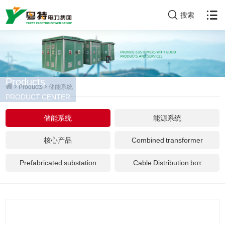
搜索
Products
Products
储能系统
PRODUCT CENTER
储能系统
能源系统
核心产品
Combined transformer
Prefabricated substation
Cable Distribution box