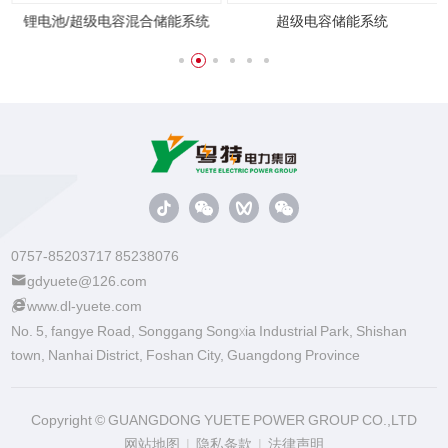
统
锂电池/超级电容混合储能系统
超级电容储能系统
0757-85203717 85238076
gdyuete@126.com
www.dl-yuete.com
No. 5, fangye Road, Songgang Songxia Industrial Park, Shishan
town, Nanhai District, Foshan City, Guangdong Province
Copyright © GUANGDONG YUETE POWER GROUP CO.,LTD
网站地图
|
隐私条款
|
法律声明