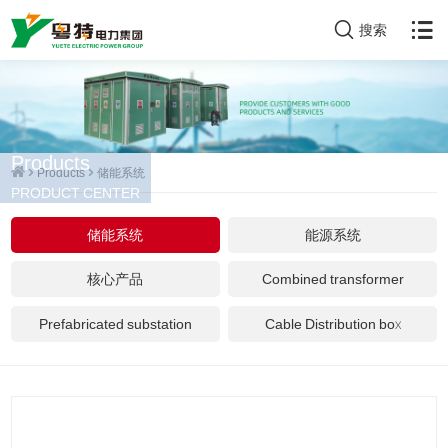
搜索
Products
Products
储能系统
PRODUCT CENTER
储能系统
能源系统
核心产品
Combined transformer
Prefabricated substation
Cable Distribution box